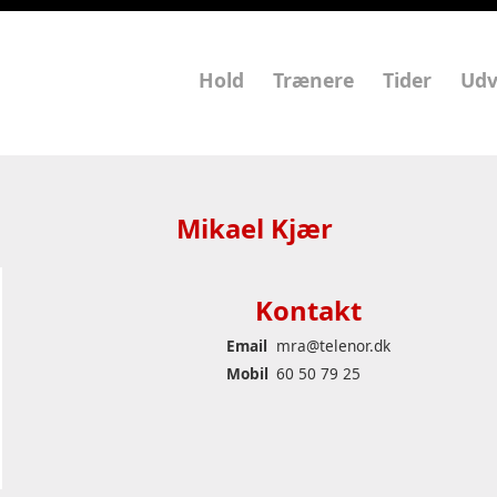
Hold
Trænere
Tider
Udv
Mikael Kjær
Kontakt
Email
mra@telenor.dk
Mobil
60 50 79 25