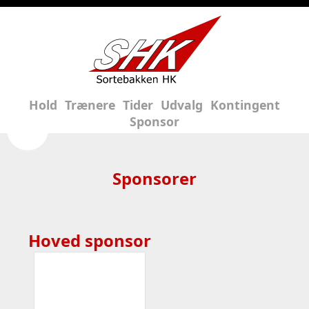
Hold
Trænere
Tider
Udvalg
Kontingent
Sponsor
Sponsorer
Hoved sponsor